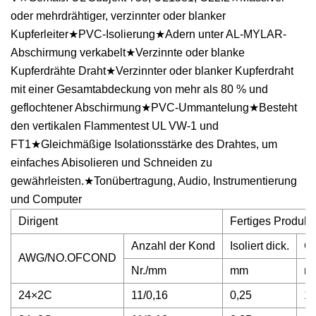
oder mehrdrähtiger, verzinnter oder blanker
Kupferleiter★PVC-Isolierung★Adern unter AL-MYLAR-
Abschirmung verkabelt★Verzinnte oder blanke
Kupferdrähte Draht★Verzinnter oder blanker Kupferdraht
mit einer Gesamtabdeckung von mehr als 80 % und
geflochtener Abschirmung★PVC-Ummantelung★Besteht
den vertikalen Flammentest UL VW-1 und
FT1★Gleichmäßige Isolationsstärke des Drahtes, um
einfaches Abisolieren und Schneiden zu
gewährleisten.★Tonübertragung, Audio, Instrumentierung
und Computer
Dirigent
Fertiges Produkt
Anzahl der Kond
Isoliert dick.
Ge
AWG/NO.OFCOND
Nr./mm
mm
m/
24×2C
11/0,16
0,25
16