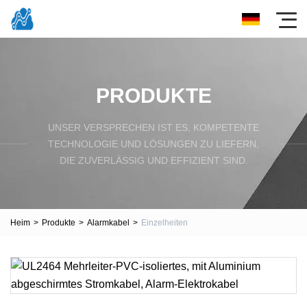
PRODUKTE
UNSER VERSPRECHEN IST ES, KOMPETENTE
TECHNOLOGIE UND LÖSUNGEN ZU LIEFERN,
DIE ZUVERLÄSSIG UND EFFIZIENT SIND.
Heim
>
Produkte
>
Alarmkabel
>
Einzelheiten