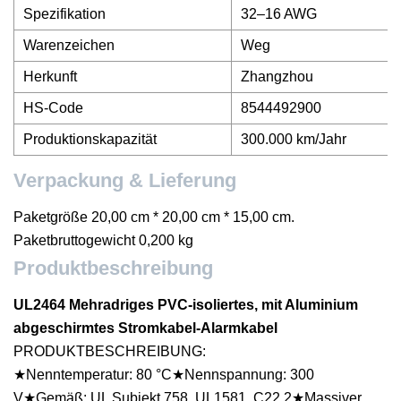
Spezifikation
32–16 AWG
Warenzeichen
Weg
Herkunft
Zhangzhou
HS-Code
8544492900
Produktionskapazität
300.000 km/Jahr
Verpackung & Lieferung
Paketgröße 20,00 cm * 20,00 cm * 15,00 cm.
Paketbruttogewicht 0,200 kg
Produktbeschreibung
UL2464 Mehradriges PVC-isoliertes, mit Aluminium
abgeschirmtes Stromkabel-Alarmkabel
PRODUKTBESCHREIBUNG:
★Nenntemperatur: 80 °C★Nennspannung: 300
V★Gemäß: UL Subjekt 758, UL1581, C22.2★Massiver