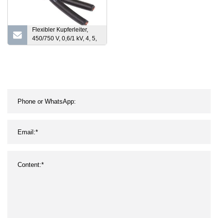
Flexibler Kupferleiter,
450/750 V, 0,6/1 kV, 4, 5,
8, 9, 10, 12, 16, 19, 24,
37, mehradrig, mehradrig,
Kvv, Kvvp, Kvvp32, Kvvrp,
PVC-XLPE-
Isolationskontrolldraht,
Stromkabel