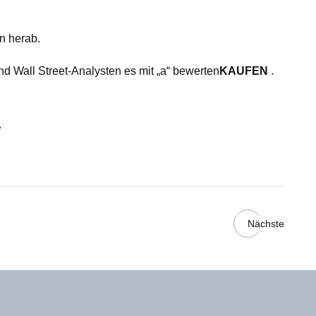
n herab.
d Wall Street-Analysten es mit „a“ bewerten
KAUFEN
.
.
Nächste