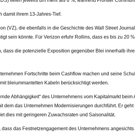
DS) fielen jeweils um mehr als 6 %, während Frontier Commun
h damit ihrem 13-Jahres-Tief.
on (VZ), die ebenfalls in die Geschichte des Wall Street Journal
gt sein könnte. Für Verizon erfuhr Rollins, dass es bis zu 20 %
 dass die potenzielle Exposition gegenüber Blei innerhalb ihre
Unternehmen Fortschritte beim Cashflow machen und seine Schul
it bleiummantelten Kabeln berücksichtigt werden.
uernde Abhängigkeit“ des Unternehmens vom Kapitalmarkt beim 
mit dem das Unternehmen Modernisierungen durchführt. Er geh
et dies mit geringeren Zuwachsraten und Saisonalität.
, dass das Festnetzengagement des Unternehmens angesichts se