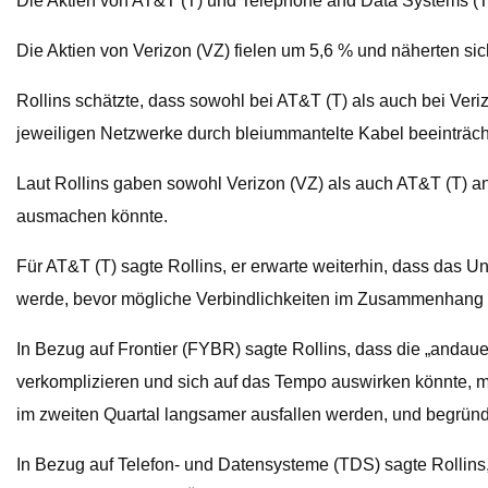
Die Aktien von AT&T (T) und Telephone and Data Systems (T
Die Aktien von Verizon (VZ) fielen um 5,6 % und näherten sic
Rollins schätzte, dass sowohl bei AT&T (T) als auch bei Veriz
jeweiligen Netzwerke durch bleiummantelte Kabel beeinträchti
Laut Rollins gaben sowohl Verizon (VZ) als auch AT&T (T) an,
ausmachen könnte.
Für AT&T (T) sagte Rollins, er erwarte weiterhin, dass das 
werde, bevor mögliche Verbindlichkeiten im Zusammenhang m
In Bezug auf Frontier (FYBR) sagte Rollins, dass die „anda
verkomplizieren und sich auf das Tempo auswirken könnte, 
im zweiten Quartal langsamer ausfallen werden, und begründ
In Bezug auf Telefon- und Datensysteme (TDS) sagte Rollins