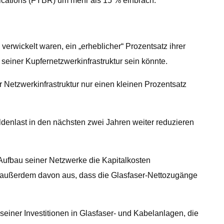
ications (FYBR) um mehr als 15 % einbrach.
 verwickelt waren, ein „erheblicher“ Prozentsatz ihrer
 seiner Kupfernetzwerkinfrastruktur sein könnte.
r Netzwerkinfrastruktur nur einen kleinen Prozentsatz
denlast in den nächsten zwei Jahren weiter reduzieren
Aufbau seiner Netzwerke die Kapitalkosten
t außerdem davon aus, dass die Glasfaser-Nettozugänge
iner Investitionen in Glasfaser- und Kabelanlagen, die