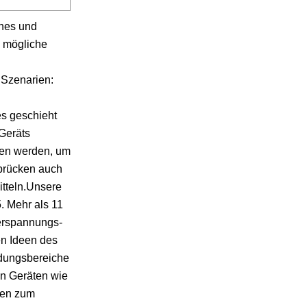
ches und
e mögliche
 Szenarien:
s geschieht
Geräts
den werden, um
brücken auch
tteln.Unsere
. Mehr als 11
derspannungs-
en Ideen des
dungsbereiche
on Geräten wie
ken zum