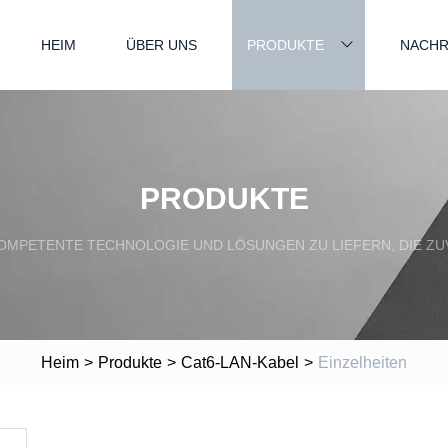
HEIM
ÜBER UNS
PRODUKTE
NACHR
PRODUKTE
OMPETENTE TECHNOLOGIE UND LÖSUNGEN ZU LIEFERN, DIE ZUV
Heim
>
Produkte
>
Cat6-LAN-Kabel
>
Einzelheiten