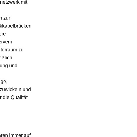
netzwerk mit
n zur
rkkabelbrücken
ere
rvern,
terraum zu
eßlich
tung und
age,
bzuwickeln und
 die Qualität
aren immer auf