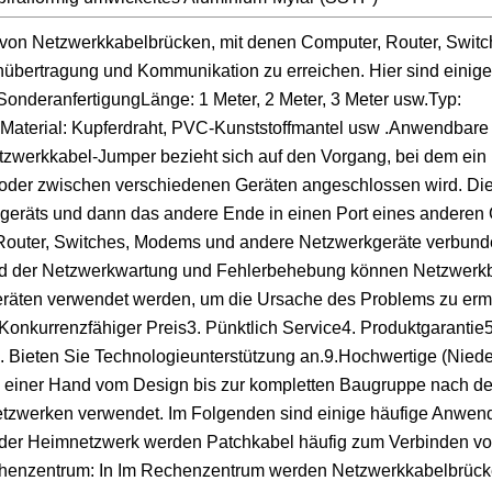
 von Netzwerkkabelbrücken, mit denen Computer, Router, Swit
bertragung und Kommunikation zu erreichen. Hier sind einig
nderanfertigungLänge: 1 Meter, 2 Meter, 3 Meter usw.Typ:
aterial: Kupferdraht, PVC-Kunststoffmantel usw .Anwendbare
tzwerkkabel-Jumper bezieht sich auf den Vorgang, bei dem ein
oder zwischen verschiedenen Geräten angeschlossen wird. Die
geräts und dann das andere Ende in einen Port eines anderen 
 Router, Switches, Modems und andere Netzwerkgeräte verbun
nd der Netzwerkwartung und Fehlerbehebung können Netzwerk
äten verwendet werden, um die Ursache des Problems zu ermi
. Konkurrenzfähiger Preis3. Pünktlich Service4. Produktgarantie5
e8. Bieten Sie Technologieunterstützung an.9.Hochwertige (Nie
s einer Hand vom Design bis zur kompletten Baugruppe nach d
zwerken verwendet. Im Folgenden sind einige häufige Anwen
- oder Heimnetzwerk werden Patchkabel häufig zum Verbinden v
echenzentrum: In Im Rechenzentrum werden Netzwerkkabelbrüc