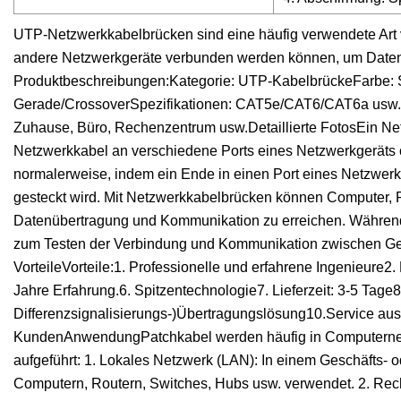
UTP-Netzwerkkabelbrücken sind eine häufig verwendete Art
andere Netzwerkgeräte verbunden werden können, um Datenü
Produktbeschreibungen:Kategorie: UTP-KabelbrückeFarbe: So
Gerade/CrossoverSpezifikationen: CAT5e/CAT6/CAT6a usw.M
Zuhause, Büro, Rechenzentrum usw.Detaillierte FotosEin Ne
Netzwerkkabel an verschiedene Ports eines Netzwerkgeräts 
normalerweise, indem ein Ende in einen Port eines Netzwerk
gesteckt wird. Mit Netzwerkkabelbrücken können Computer,
Datenübertragung und Kommunikation zu erreichen. Währe
zum Testen der Verbindung und Kommunikation zwischen Ger
VorteileVorteile:1. Professionelle und erfahrene Ingenieure2
Jahre Erfahrung.6. Spitzentechnologie7. Lieferzeit: 3-5 Tag
Differenzsignalisierungs-)Übertragungslösung10.Service au
KundenAnwendungPatchkabel werden häufig in Computernet
aufgeführt: 1. Lokales Netzwerk (LAN): In einem Geschäfts
Computern, Routern, Switches, Hubs usw. verwendet. 2. R