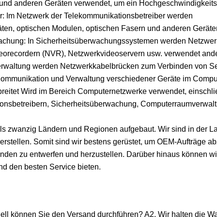
 und anderen Geräten verwendet, um ein Hochgeschwindigkeits
er: Im Netzwerk der Telekommunikationsbetreiber werden
en, optischen Modulen, optischen Fasern und anderen Geräte
rwachung: In Sicherheitsüberwachungssystemen werden Netzwe
eorecordern (NVR), Netzwerkvideoservern usw. verwendet and
rwaltung werden Netzwerkkabelbrücken zum Verbinden von Se
Kommunikation und Verwaltung verschiedener Geräte im Compu
breitet Wird im Bereich Computernetzwerke verwendet, einschli
onsbetreibern, Sicherheitsüberwachung, Computerraumverwal
s zwanzig Ländern und Regionen aufgebaut. Wir sind in der L
erstellen. Somit sind wir bestens gerüstet, um OEM-Aufträge a
den zu entwerfen und herzustellen. Darüber hinaus können wir
nd den besten Service bieten.
ll können Sie den Versand durchführen? A2. Wir halten die W