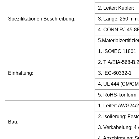
2. Leiter: Kupfer;
Spezifikationen Beschreibung:
3. Länge: 250 mm;
4. CONN:RJ 45-8P8
5.Materialzertifiz
1. ISO/IEC 11801
2. TIA/EIA-568-B.
Einhaltung:
3. IEC-60332-1
4. UL 444 (CM/CM
5. RoHS-konform
1. Leiter: AWG24/
2. Isolierung: Fest
Bau:
3. Verkabelung: 4 
4. Abschirmung: S