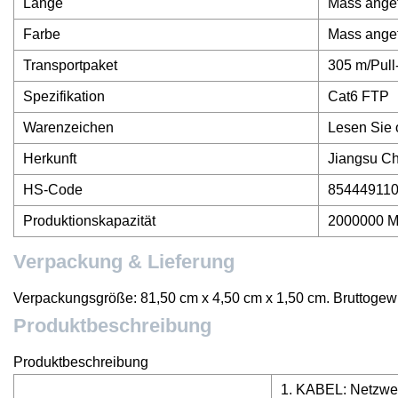
Länge
Mass angef
Farbe
Mass angef
Transportpaket
305 m/Pull
Spezifikation
Cat6 FTP
Warenzeichen
Lesen Sie 
Herkunft
Jiangsu C
HS-Code
85444911
Produktionskapazität
2000000 M
Verpackung & Lieferung
Verpackungsgröße: 81,50 cm x 4,50 cm x 1,50 cm. Bruttogewi
Produktbeschreibung
Produktbeschreibung
1. KABEL: Netzw