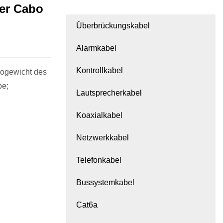
er Cabo
Überbrückungskabel
Alarmkabel
Kontrollkabel
togewicht des
be;
Lautsprecherkabel
Koaxialkabel
Netzwerkkabel
Telefonkabel
Bussystemkabel
Cat6a