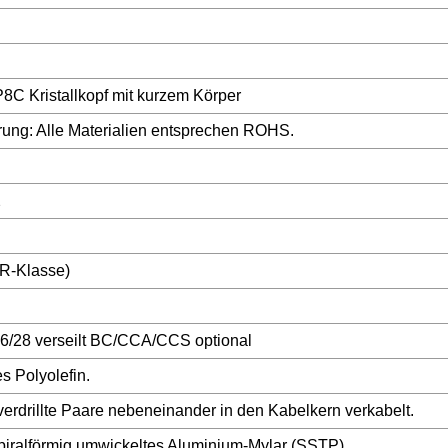
C Kristallkopf mit kurzem Körper
ierung: Alle Materialien entsprechen ROHS.
2
R-Klasse)
26/28 verseilt BC/CCA/CCS optional
es Polyolefin.
verdrillte Paare nebeneinander in den Kabelkern verkabelt.
piralförmig umwickeltes Aluminium-Mylar (SSTP)