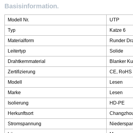
Basisinformation.
Modell Nr.
UTP
Typ
Katze 6
Materialform
Runder Dr
Leitertyp
Solide
Drahtkernmaterial
Blanker Ku
Zertifizierung
CE, RoHS
Modell
Lesen
Marke
Lesen
Isolierung
HD-PE
Herkunftsort
Changzhou
Stromspannung
Niederspa