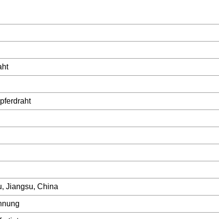
aht
pferdraht
, Jiangsu, China
nnung