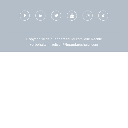
LTD
Copyright © de.huandareshuiqi.com, Alle Rechte
vorbehalten.
edison@huandareshuiqi.com