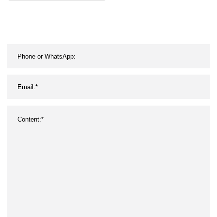
100 W Pd Charge
Thunderbolt 4 40 Gbit/s
USBC für Thunderbolt4
Tbt3 ISO9001 zertifizierte
Fabrik