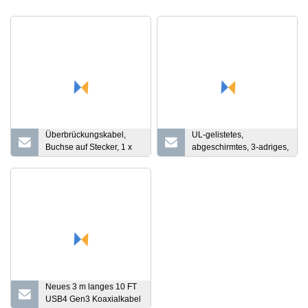
Überbrückungskabel,
UL-gelistetes,
Buchse auf Stecker, 1 x
abgeschirmtes, 3-adriges,
40 Pins, 20 cm
flammhemmendes 2,5-
mm-Feuermeldekabel für
Brandmeldesysteme,
Brandmeldesteuerung
Neues 3 m langes 10 FT
USB4 Gen3 Koaxialkabel