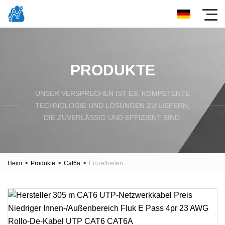
PRODUKTE
UNSER VERSPRECHEN IST ES, KOMPETENTE
TECHNOLOGIE UND LÖSUNGEN ZU LIEFERN,
DIE ZUVERLÄSSIG UND EFFIZIENT SIND.
Heim
>
Produkte
>
Cat6a
>
Einzelheiten