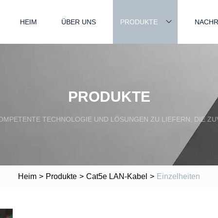
HEIM
ÜBER UNS
PRODUKTE
NACHR
PRODUKTE
OMPETENTE TECHNOLOGIE UND LÖSUNGEN ZU LIEFERN, DIE ZUV
Heim
>
Produkte
>
Cat5e LAN-Kabel
>
Einzelheiten