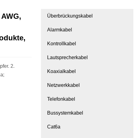
4 AWG,
Überbrückungskabel
Alarmkabel
odukte,
Kontrollkabel
Lautsprecherkabel
r. 2.
Koaxialkabel
a;
Netzwerkkabel
Telefonkabel
Bussystemkabel
Cat6a